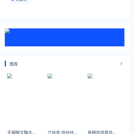
图库
无钢圈文胸大胸显小胸聚拢薄款少女学生磨毛锦纶一体罩杯内衣秋冬
兰幼金 哇咔咔终于我也拥有玲娜贝儿啦٩(´͈ᗨ`͈)۶ ​​​​
是枏你说我会遇到更好的人 其实是你想遇到更好的人