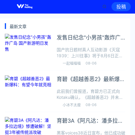
投稿
最新文章
发售日纪念"小男孩"轰炸广
岛 国产新游明日发售
国产抗日题材真人互动影游《灭寇
1939：上川往事》将于8月6日正式
发售。在游戏上线前夕，官方发文分
08-06
一起喵喵喵
享了游戏制作过程中的一些幕后信息
以及对玩家的寄语。8月6日恰好是
育碧《超越善恶2》最新爆
81年前美国向广岛投下原子弹“小男
孩”
料：有望今年就亮相
此前我们曾报道，育碧方已正式向
Kotaku确认，《超越善恶2》并未被
取消，仍在开发当中，并且是育碧重
08-06
小冰不太瘦
组后的核心阵容作品之一。近日，知
名游戏爆料人Nash Weedle在播客
育碧3A《阿凡达：潘多拉边
ATB（Attackdaba
境》惨遭破解！坚挺3年被传
黑客voices38近日宣布，他已成功破