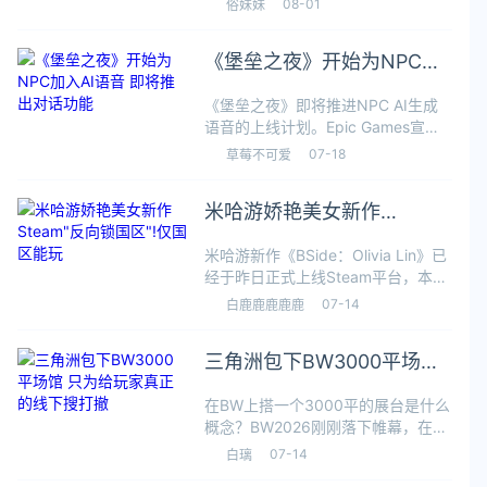
08-01
俗妹妹
支持4K分辨率播放，其中采访视频也
全部换成4K画质！采访面对面肌肤分
《堡垒之夜》开始为NPC加
毫毕现！按照图示打开附加内容
入AI语音 即将推出对话功能
《堡垒之夜》即将推进NPC AI生成
语音的上线计划。Epic Games宣
布，目前已为游戏内36个现有角色配
07-18
草莓不可爱
置了统一的语音与人物设定，这些设
定在角色作为NPC登场时生效，后续
米哈游娇艳美女新作
还将覆盖更多角色。这意味着
Steam"反向锁国区"!仅国区
米哈游新作《BSide：Olivia Lin》已
能玩
经于昨日正式上线Steam平台，本作
是一款情感陪伴模拟器，免费开玩，
07-14
白鹿鹿鹿鹿鹿
目前正在抢先体验。值得一提的是，
本作目前仅支持国区体验，
三角洲包下BW3000平场馆
SteamDB显示本作的包体
只为给玩家真正的线下搜打
在BW上搭一个3000平的展台是什么
撤
概念？BW2026刚刚落下帷幕，在这
个汇集了一众国内外厂商参展的游戏
07-14
白璃
盛宴中，腾讯旗下的《三角洲行动》