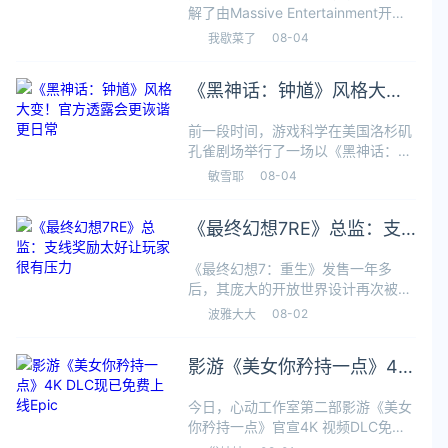
统派攻破
解了由Massive Entertainment开
发、育碧发行的开放世界动作冒险游
08-04
我歇菜了
戏《阿凡达：潘多拉边境》（Avatar:
Frontiers of Pando
《黑神话：钟馗》风格大
变！官方透露会更诙谐更日
前一段时间，游戏科学在美国洛杉矶
常
孔雀剧场举行了一场以《黑神话：悟
空》为主题的特别音乐会。与此同
08-04
敏雪耶
时，IGN也趁此机会采访了游戏科学
的音乐总监李佳骐（下图）。在此次
《最终幻想7RE》总监：支
采访中，除了谈及《黑神话：悟
空》，李佳骐
线奖励太好让玩家很有压力
《最终幻想7：重生》发售一年多
后，其庞大的开放世界设计再次被摆
上台面。游戏总监滨口直树近日在接
08-02
波雅大大
受采访时承认，他理解为什么有些玩
家会因为游戏巨大的开放世界而感到
影游《美女你矜持一点》4K
精疲力竭。滨口直树表示，他确实收
到了许多玩
DLC现已免费上线Epic
今日，心动工作室第二部影游《美女
你矜持一点》官宣4K 视频DLC免费
上线Epic！据悉，剧情中所有视频已