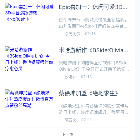
展台格外亮眼。不仅仅是展台规模庞
Epic喜加一：休闲可爱3D平
大，玩家数量众多，更是因为官方的
台跳跃游戏《NoRush!》
这个周末Epic商城又带来全新福利，
由开发商FiveStar打造的独立平台游
戏《NoRush! – TowerEdition》现已
07-13
杀死比尔
开启喜加一活动，领取时间截止至7
月20日上午5点。本作是一款视觉风
米哈游新作《BSide:Olivia
格可
Lin》今日上线！香艳钢琴师
米哈游旗下的陪伴互动软件《BSide:
伴你疗愈心灵
Olivia Lin》于今日正式开启了抢先体
验。林离，一个主修钢琴、辅修心理
07-13
汐娜er
学的上海女生。她钟爱黑胶、老电影
和雨天，正在进行一项关于「音乐与
蔡徐坤加盟《绝地求生》热
回忆」的个人研究。在
度爆炸！微博百万点赞粉丝
《绝地求生》与蔡徐坤的联动宣传片
高潮
近日上线，热度迅速飙升。截至目
前，该视频在微博已收获超100万点
07-11
郭四火
赞、64万转发及超过11万条评论，评
论区几乎被粉丝的狂欢刷屏。此次回
下一页
归是蔡徐坤作为《绝地求生》首位全