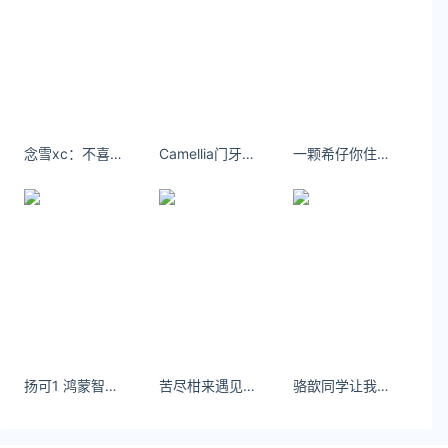
安全、绿色软件下载就上极速下载站：
https://www.yaorank.com/
*文章为作者独立观点，不代表 文娱排行榜 立场
本文由
黑帽露娜酱
发表，转载此文章须经作者同意，并请
附上出处( 文娱排行榜 )及本页链接。
原文链接 https
念雪xc：不喜欢眼镜娘的滚出拆那[doge][doge][doge] ​​​​
Camellia门牙君：薰衣草，丁香，和红枫
一颗希仔你住的城市下雪了吗 . #下雪啦##初雪##少女写真# ​​​​
://www.yaorank.com/news/hot/34207.html
足球
世俱杯
曼城
利雅得新月
扬可1 鸿蒙智行的智界R7 太优雅太帅了吧- 小红书
苦尽柑来遇见你 她妈妈来救她这一段是真的还是假的？是想象还是真实发生的？
骆歆同学让我康康是谁还没入手《英雄联盟》拉克丝国风皮肤