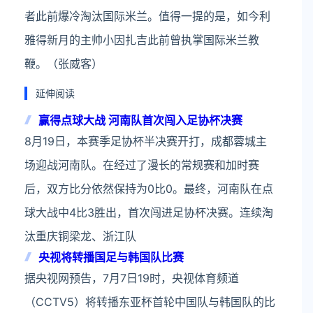
者此前爆冷淘汰国际米兰。值得一提的是，如今利
雅得新月的主帅小因扎吉此前曾执掌国际米兰教
鞭。（张威客）
延伸阅读
赢得点球大战 河南队首次闯入足协杯决赛
8月19日，本赛季足协杯半决赛开打，成都蓉城主
场迎战河南队。在经过了漫长的常规赛和加时赛
后，双方比分依然保持为0比0。最终，河南队在点
球大战中4比3胜出，首次闯进足协杯决赛。连续淘
汰重庆铜梁龙、浙江队
央视将转播国足与韩国队比赛
据央视网预告，7月7日19时，央视体育频道
（CCTV5）将转播东亚杯首轮中国队与韩国队的比