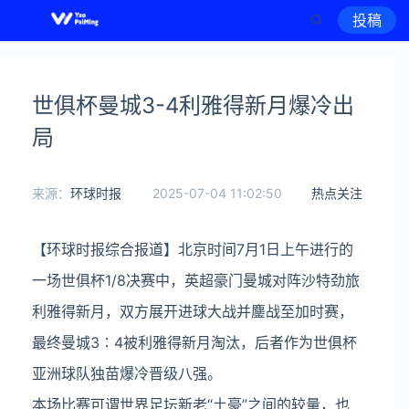
投稿
世俱杯曼城3-4利雅得新月爆冷出
局
来源：
环球时报
2025-07-04 11:02:50
热点关注
【环球时报综合报道】北京时间7月1日上午进行的
一场世俱杯1/8决赛中，英超豪门曼城对阵沙特劲旅
利雅得新月，双方展开进球大战并鏖战至加时赛，
最终曼城3∶4被利雅得新月淘汰，后者作为世俱杯
亚洲球队独苗爆冷晋级八强。
本场比赛可谓世界足坛新老“土豪”之间的较量，也