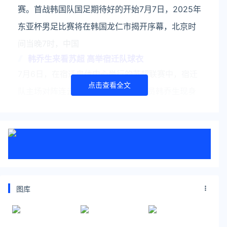
赛。首战韩国队国足期待好的开始7月7日，2025年
东亚杯男足比赛将在韩国龙仁市揭开序幕，北京时
间当晚7时，中国
韩乔生来看苏超 高举宿迁队球衣
7月6日，在宿迁奥体中心举行的苏超联赛中，宿迁
点击查看全文
队主场对阵连云港队，知名体育解说员韩乔生现身
看台，高举宿迁队球衣，带领球迷高喊“宿迁必
胜”，将现场气氛推向高潮。据视频显示，在紧张激
烈的比赛期间，现场气氛
关注公众号：拾黑（shiheibook）了解更多
友情链接：
图库
关注数据与安全，洞悉企业级服务市场：
https://www.ijiandao.com/