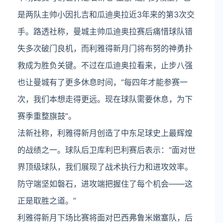
是两队主帅小因扎吉和瓜迪奥拉近3年来的第3次交
手。路透社称，曼城主帅瓜迪奥拉赛后痛惜球队错
失多次破门良机，而利雅得新月门将布努的神勇扑
救成为胜负关键。不过在瓜迪奥拉看来，止步八强
也让曼城有了更多休息时间，“每四年才能参赛一
次，我们本想走得更远。现在球队需要休息，为下
赛季重整旗鼓”。
法新社称，利雅得新月创造了中东足球史上最辉煌
的战绩之一。球队后卫库利巴利赛后表示：“面对世
界顶级球队，我们展现了战术执行力和进攻效率。
防守端坚如磐石，进攻端把握住了每个机会——这
正是取胜之道。”
利雅得新月下场比赛将面对巴西弗鲁米嫩塞队，后