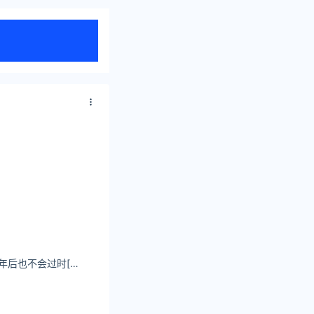
陆子梦同学 纯色10年后也不会过时[嘻嘻]