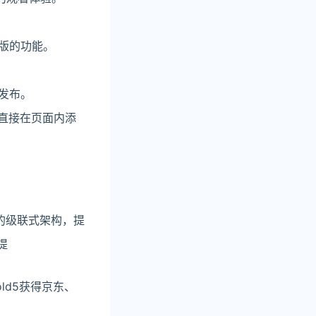
版的功能。
发布。
直接在页面内添
索的级联式架构，提
提
old5获得京东、