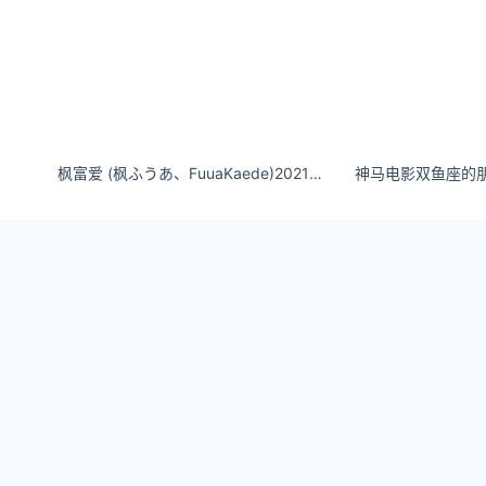
枫富爱 (枫ふうあ、FuuaKaede)2021年8月在片商S1正式出道。