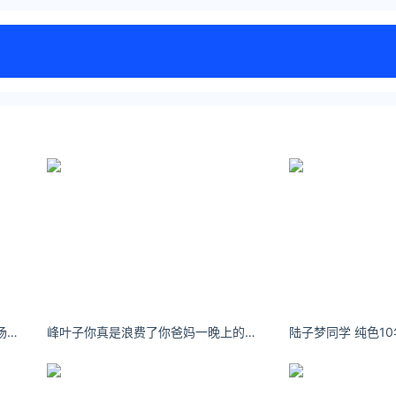
痞幼:等一个不爱你的人，就像在机场等一艘船。
峰叶子你真是浪费了你爸妈一晚上的时间。