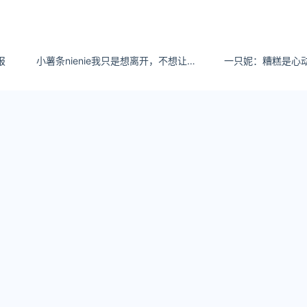
报
小薯条nienie我只是想离开，不想让你看到一个懦弱的自己