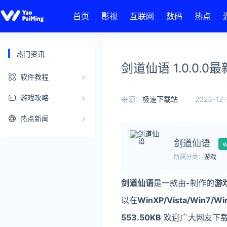
首页
影视
互联网
数码
热点
热门资讯
剑道仙语 1.0.0.
软件教程
游戏攻略
来源：
极速下载站
2023-12-
热点新闻
剑道仙语
w
所属分类：
游戏
剑道仙语
是一款由
-
制作的
游
以在
WinXP/Vista/Win7/Wi
553.50KB
欢迎广大网友下