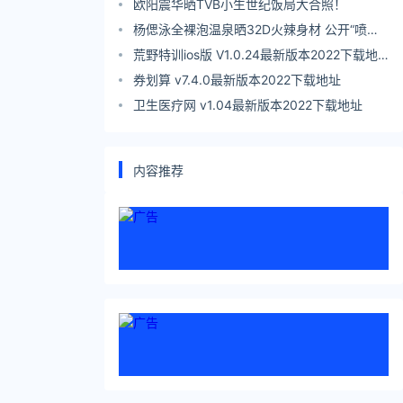
欧阳震华晒TVB小生世纪饭局大合照！
杨偲泳全裸泡温泉晒32D火辣身材 公开“喷血
级”写真
荒野特训ios版 V1.0.24最新版本2022下载地
址
券划算 v7.4.0最新版本2022下载地址
卫生医疗网 v1.04最新版本2022下载地址
内容推荐