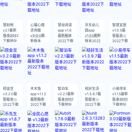
慧财税
心猫心理
慧谷阅读
京东幼儿
智慧宜居
v2.1最新
咨询版
app v1.6
园app
v1.0.5最
版本2022
v3.0.0最
最新版本
v1.2.1最新
新版本
iOS应用
iOS应用
iOS应用
iOS应用
安卓应用
下载地址
新版本
2022下载
版本2022
2022下载
2022下载
地址
下载地址
地址
地址
捞金豆
木木兔
智泊车
桔好生活
小易停车
v3.2.0最
app v1.1.2
v2.2.1最新
v1.3.9.7最
v1.1.5最新
新版本
最新版本
版本2022
新版本
版本2022
安卓应用
iOS应用
安卓应用
安卓应用
安卓应用
2022下载
2022下载
下载地址
2022下载
下载地址
地址
地址
地址