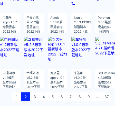
币先生
全民心愿
AutoIt
Nunit
Portmon
app v1.8.7
单 v1.2最
1.7.6.0最
2.6.3.13283
3.03最新
最新版本
新版本
新版本
最新版本
版本2022
iOS应用
安卓应用
电脑软件
电脑软件
电脑软件
2022下载
2022下载
2022下载
2022下载
下载地址
地址
地址
地址
地址
申通国际
幸福齐河
到店里
车签呗
SQLiteMan
v1.2最新
v5.2.3最
app v1.0.1
v1.0.0最
4.7.0最新
版本2022
新版本
最新版本
新版本
版本2022
安卓应用
安卓应用
iOS应用
安卓应用
电脑软件
下载地址
2022下载
2022下载
2022下载
下载地址
地址
地址
地址
1
2
3
4
5
6
7
8
9
...
37